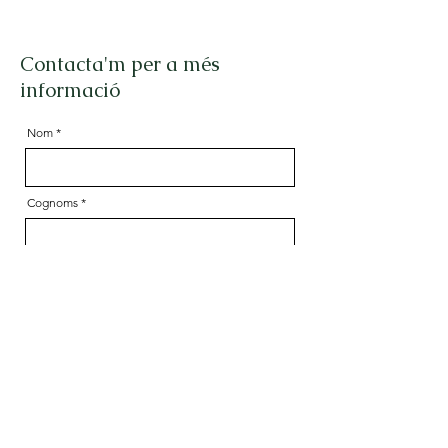
Contacta'm per a més
informació
Nom
Cognoms
Correu electrònic
Missatge